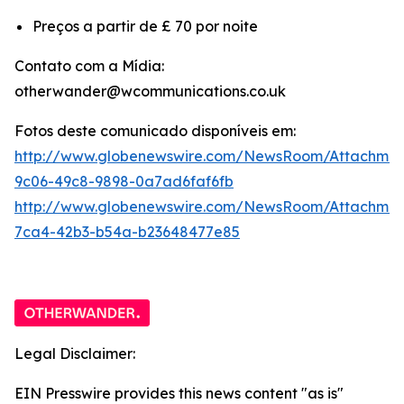
Preços a partir de £ 70 por noite
Contato com a Mídia:
otherwander@wcommunications.co.uk
Fotos deste comunicado disponíveis em:
http://www.globenewswire.com/NewsRoom/Attachmen
9c06-49c8-9898-0a7ad6faf6fb
http://www.globenewswire.com/NewsRoom/Attachme
7ca4-42b3-b54a-b23648477e85
Legal Disclaimer:
EIN Presswire provides this news content "as is"