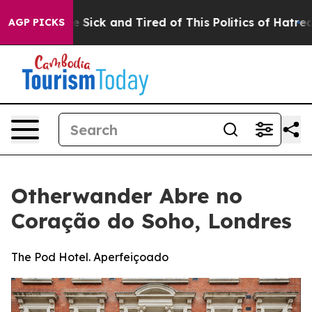
e Are Sick and Tired of This Politics of Hatred”
The St
AGP PICKS
Otherwander Abre no
Coração do Soho, Londres
The Pod Hotel. Aperfeiçoado