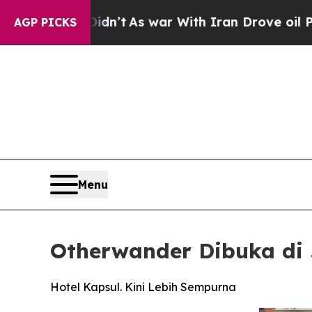
’t
As war With Iran Drove oil Prices Higher, Tr
AGP PICKS
Menu
Otherwander Dibuka di
Hotel Kapsul. Kini Lebih Sempurna