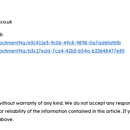
co.uk
i:
achmentNg/e3c411e3-9c06-49c8-9898-0a7ad6faf6fb
tachmentNg/b3c17edd-7ca4-42b3-b54a-b23648477e85
without warranty of any kind. We do not accept any responsib
r reliability of the information contained in this article. I
 above.